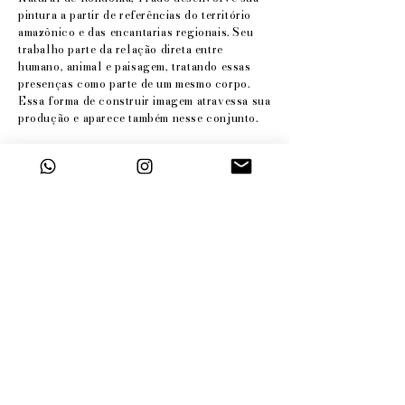
pintura a partir de referências do território
amazônico e das encantarias regionais. Seu
trabalho parte da relação direta entre
humano, animal e paisagem, tratando essas
presenças como parte de um mesmo corpo.
Essa forma de construir imagem atravessa sua
produção e aparece também nesse conjunto.
As pinturas apresentadas no CCBB se
aproximam do universo do espetáculo ao
tratar da origem da cosmologia que atravessa
a narrativa. Entre as imagens estão a figura de
uma mulher-felino (com rosto humano e corpo
animal), o encontro entre um felino e uma
sucuri sob uma lua amarela e o detalhe do
olhar do animal em meio à vegetação.
Nessas imagens, os corpos se enfrentam, se
encaram e ocupam o mesmo espaço. São as
primeiras imagens que o público encontra,
antes de qualquer explicação. Elas colocam
em circulação essas presenças e abrem um
campo de percepção que acompanha o