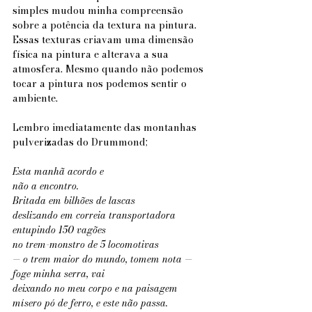
simples mudou minha compreensão 
sobre a potência da textura na pintura.
Essas texturas criavam uma dimensão 
física na pintura e alterava a sua 
atmosfera. Mesmo quando não podemos 
tocar a pintura nos podemos sentir o 
ambiente.
Lembro imediatamente das montanhas 
pulverizadas do Drummond;
Esta manhã acordo e
não a encontro.
Britada em bilhões de lascas
deslizando em correia transportadora
entupindo 150 vagões
no trem-monstro de 5 locomotivas
— o trem maior do mundo, tomem nota —
foge minha serra, vai
deixando no meu corpo e na paisagem
mísero pó de ferro, e este não passa.